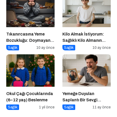
Tıkanırcasına Yeme
Kilo Almak İstiyorum:
Bozukluğu: Doymayan
Sağlıklı Kilo Almanın
Duygular
Yolları
Sağlık
10 ay önce
Sağlık
10 ay önce
Okul Çağı Çocuklarında
Yemeğe Duyulan
(6–12 yaş) Beslenme
Saplantı Bir Sevgi
İhtiyacıdır
Sağlık
1 yıl önce
Sağlık
11 ay önce