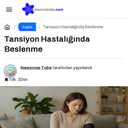
Diyabette Beslenme
Paylaş
Yorum Yap
Tansiyon Hastalığında Beslenme
Sağlık
Tansiyon Hastalığında
Beslenme
Newsnow Tube
tarafından yayınlandı
7dk, 32sn