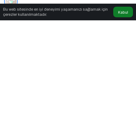
Bu web sitesinde en iyi deneyimi yaşamanızı sağlamak için
9dk, 31sn
Kabul
çerezler kullanılmaktadır.
Diyabette Beslenme
PAYLAŞ
Bu hafta, “Hastalıklarda Beslenme Serisi” yazı