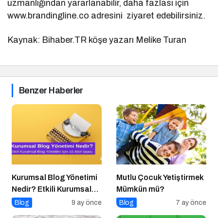
uzmanlığından yararlanabilir, daha fazlası için
www.brandingline.co adresini ziyaret edebilirsiniz.
Kaynak: Bihaber.TR köşe yazarı Melike Turan
Benzer Haberler
Kurumsal Blog Yönetimi
Mutlu Çocuk Yetiştirmek
Nedir? Etkili Kurumsal
Mümkün mü?
Blog Yönetimi için 10
Blog
9 ay önce
Blog
7 ay önce
Altın İpucu