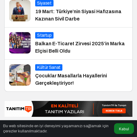
Siyaset
19 Mart: Türkiye’nin Siyasi Hafızasına
Kazınan Sivil Darbe
Startup
Balkan E-Ticaret Zirvesi 2025’in Marka
Elçisi Belli Oldu
Kültür Sanat
Çocuklar Masallarla Hayallerini
Gerçekleştiriyor!
Bu web sitesinde en iyi deneyimi yaşamanızı sağlamak için
Kabul
çerezler kullanılmaktadır.
© Telif Hakkı 01.02.2015, Tüm Hakları Saklıdır.
haber
,
en iyiler