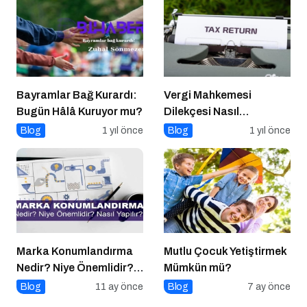
Bayramlar Bağ Kurardı:
Vergi Mahkemesi
Bugün Hâlâ Kuruyor mu?
Dilekçesi Nasıl
Hazırlanır?
Blog
1 yıl önce
Blog
1 yıl önce
Marka Konumlandırma
Mutlu Çocuk Yetiştirmek
Nedir? Niye Önemlidir?
Mümkün mü?
Nasıl Yapılır?
Blog
11 ay önce
Blog
7 ay önce