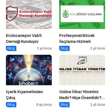
Erzincanspor Vakfı
Profesyonel Böcek
Derneği Kuruluyor
İlaçlama Hizmeti
Blog
1 yıl önce
Blog
1 yıl önce
İçerik Kıyametinden
Online İtibar Yönetimi
Çıkış
Nedir? Niye Önemlidir?
Online İtibar Yönetimi
Blog
6 ay önce
Blog
1 yıl önce
Nasıl Uygulanır?