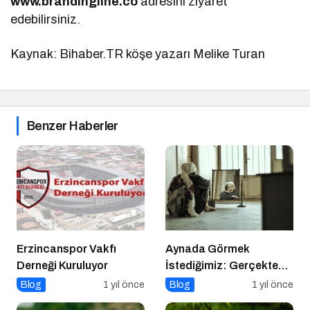
www.brandingline.co
adresini ziyaret
edebilirsiniz.
Kaynak: Bihaber.TR köşe yazarı Melike Turan
Benzer Haberler
Erzincanspor Vakfı
Aynada Görmek
Derneği Kuruluyor
İstediğimiz: Gerçekten
Kimiz?
Blog
1 yıl önce
Blog
1 yıl önce