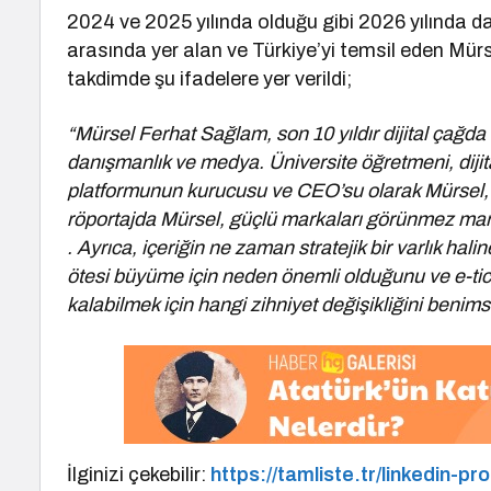
2024 ve 2025 yılında olduğu gibi 2026 yılında 
arasında yer alan ve Türkiye’yi temsil eden Mür
takdimde şu ifadelere yer verildi;
“Mürsel Ferhat Sağlam, son 10 yıldır dijital çağda 
danışmanlık ve medya. Üniversite öğretmeni, dijit
platformunun kurucusu ve CEO’su olarak Mürsel, t
röportajda Mürsel, güçlü markaları görünmez markala
. Ayrıca, içeriğin ne zaman stratejik bir varlık halin
ötesi büyüme için neden önemli olduğunu ve e-tica
kalabilmek için hangi zihniyet değişikliğini benimse
İlginizi çekebilir:
https://tamliste.tr/linkedin-pr