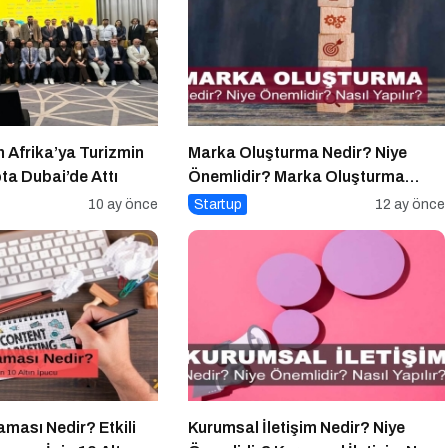
 Afrika’ya Turizmin
Marka Oluşturma Nedir? Niye
ta Dubai’de Attı
Önemlidir? Marka Oluşturma
Nasıl Yapılır?
10 ay önce
Startup
12 ay önce
aması Nedir? Etkili
Kurumsal İletişim Nedir? Niye