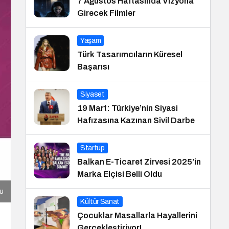
7 Ağustos Haftasında Vizyona
Girecek Filmler
Yaşam
Türk Tasarımcıların Küresel
Başarısı
Siyaset
19 Mart: Türkiye’nin Siyasi
Hafızasına Kazınan Sivil Darbe
Startup
Balkan E-Ticaret Zirvesi 2025’in
Marka Elçisi Belli Oldu
u
Kültür Sanat
Çocuklar Masallarla Hayallerini
Gerçekleştiriyor!