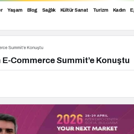
er
Yaşam
Blog
Sağlık
Kültür Sanat
Turizm
Kadın
E
erce Summit’e Konuştu
an E-Commerce Summit’e Konuştu