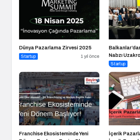
Dünya Pazarlama Zirvesi 2025
Balkanlar’dan
Nabzı Uzakro
Startup
1 yıl önce
Startup
Franchise Ekosisteminde Yeni
İçerik Pazarl