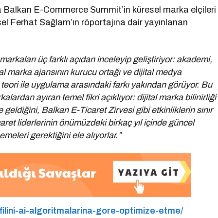
da Balkan E-Commerce Summit’in küresel marka elçileri
sel Ferhat Sağlam’ın röportajına dair yayınlanan
markaları üç farklı açıdan inceleyip geliştiriyor: akademi,
al marka ajansının kurucu ortağı ve dijital medya
eori ile uygulama arasındaki farkı yakından görüyor. Bu
rdan ayıran temel fikri açıklıyor: dijital marka bilinirliği
e geldiğini, Balkan E-Ticaret Zirvesi gibi etkinliklerin sınır
ret liderlerinin önümüzdeki birkaç yıl içinde güncel
meleri gerektiğini ele alıyorlar.”
ofilini-ai-algoritmalarina-gore-optimize-etme/