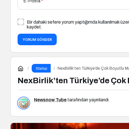
E-Posta
*
Bir dahaki sefere yorum yaptığımda kullanılmak üzer
kaydet.
YORUM GÖNDER
NexBirlik’ten Türkiye’de Çok Boyutlu M
Startup
NexBirlik’ten Türkiye’de Çok
Newsnow Tube
tarafından yayınlandı