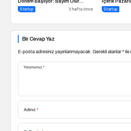
Dönem Başlıyor: Bayim Olur
İçerik Pazarl
Musun? Fuarı 2026 İçin Geri
İpucu
Startup
3 hafta önce
Startup
Sayım!
Bir Cevap Yaz
E-posta adresiniz yayınlanmayacak.
Gerekli alanlar
*
ile
Yorumunuz
*
Adınız
*