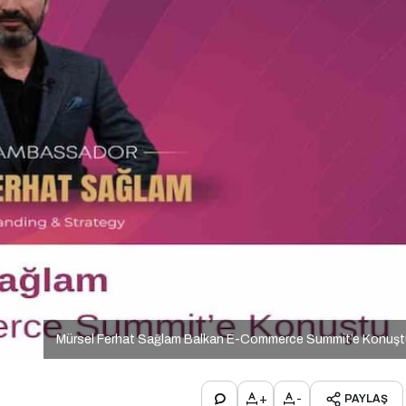
Mürsel Ferhat Sağlam Balkan E-Commerce Summit’e Konuşt
+
-
PAYLAŞ