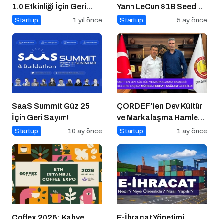
1.0 Etkinliği İçin Geri
Yann LeCun $1B Seed
Sayım!
Aldı: AI Fonlama
Startup
1 yıl önce
Startup
5 ay önce
Çılgınlığı
SaaS Summit Güz 25
ÇORDEF’ten Dev Kültür
İçin Geri Sayım!
ve Markalaşma Hamlesi:
Projelerin Başına Mürsel
Startup
10 ay önce
Startup
1 ay önce
Ferhat Sağlam Getirildi
Coffex 2026: Kahve
E-İhracat Yönetimi