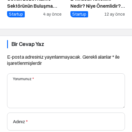
Sektörünün Buluşma
Nedir? Niye Önemlidir?
Noktası
Nasıl Yapılır?
Startup
4 ay önce
Startup
12 ay önce
Bir Cevap Yaz
E-posta adresiniz yayınlanmayacak.
Gerekli alanlar
*
ile
işaretlenmişlerdir
Yorumunuz
*
Adınız
*