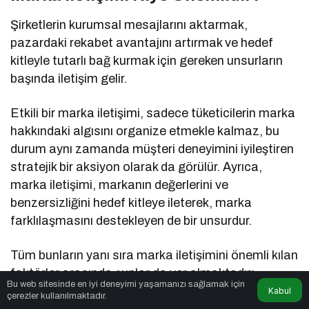
Şirketlerin kurumsal mesajlarını aktarmak,
pazardaki rekabet avantajını artırmak ve hedef
kitleyle tutarlı bağ kurmak için gereken unsurların
başında iletişim gelir.
Etkili bir marka iletişimi, sadece tüketicilerin marka
hakkındaki algısını organize etmekle kalmaz, bu
durum aynı zamanda müşteri deneyimini iyileştiren
stratejik bir aksiyon olarak da görülür. Ayrıca,
marka iletişimi, markanın değerlerini ve
benzersizliğini hedef kitleye ileterek, marka
farklılaşmasını destekleyen de bir unsurdur.
Tüm bunların yanı sıra marka iletişimini önemli kılan
faktörler arasında şunlar da yer almaktadır;
Bu web sitesinde en iyi deneyimi yaşamanızı sağlamak için
Kabul
çerezler kullanılmaktadır.
Tüketici algısını şekillendirir