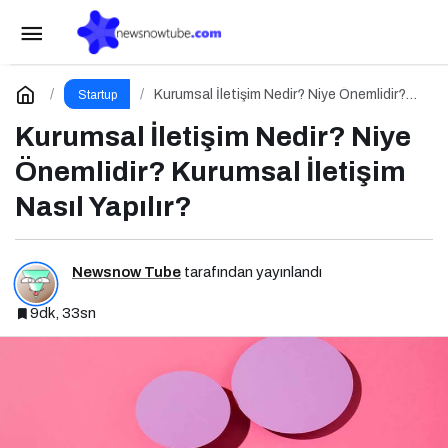
Marka İletişimi Nedir? Niye Önemlidir? Marka
İletişimi Nasıl Yapılır?
Paylaş
Yorum Yap
Kurumsal İletişim Nedir? Niye Önemlidir?
Startup
Kurumsal İletişim Nasıl Yapılır?
Kurumsal İletişim Nedir? Niye
Önemlidir? Kurumsal İletişim
Nasıl Yapılır?
Newsnow Tube
tarafından yayınlandı
9dk, 33sn