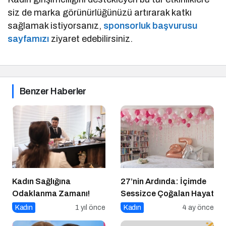
siz de marka görünürlüğünüzü artırarak katkı
sağlamak istiyorsanız,
sponsorluk başvurusu
sayfamızı
ziyaret edebilirsiniz.
Benzer Haberler
Kadın Sağlığına
27’nin Ardında: İçimde
Odaklanma Zamanı!
Sessizce Çoğalan Hayat
Kadın
1 yıl önce
Kadın
4 ay önce