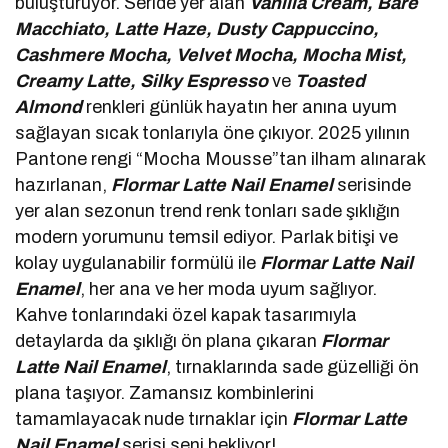
buluşturuyor. Seride yer alan
Vanilla Cream, Bare
Macchiato, Latte Haze, Dusty Cappuccino,
Cashmere Mocha, Velvet Mocha, Mocha Mist,
Creamy Latte, Silky Espresso
ve
Toasted
Almond
renkleri günlük hayatın her anına uyum
sağlayan sıcak tonlarıyla öne çıkıyor. 2025 yılının
Pantone rengi “Mocha Mousse”tan ilham alınarak
hazırlanan,
Flormar
Latte Nail Enamel
serisinde
yer alan sezonun trend renk tonları sade şıklığın
modern yorumunu temsil ediyor. Parlak bitişi ve
kolay uygulanabilir formülü ile
Flormar
Latte Nail
Enamel
, her ana ve her moda uyum sağlıyor.
Kahve tonlarındaki özel kapak tasarımıyla
detaylarda da şıklığı ön plana çıkaran
Flormar
Latte Nail Enamel
, tırnaklarında sade güzelliği ön
plana taşıyor. Zamansız kombinlerini
tamamlayacak nude tırnaklar için
Flormar
Latte
Nail Enamel
serisi seni bekliyor!