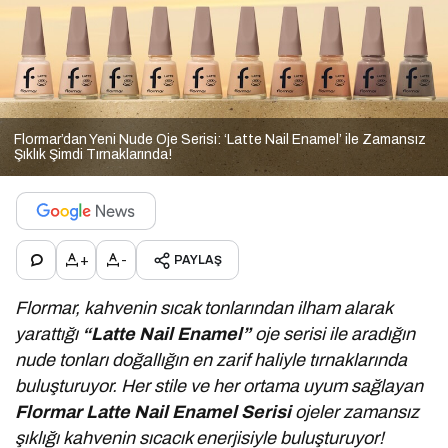
Flormar’dan Yeni Nude Oje Serisi: ‘Latte Nail Enamel’ ile Zamansız
Şıklık Şimdi Tırnaklarında!
+
-
PAYLAŞ
Flormar, kahvenin sıcak tonlarından ilham alarak
yarattığı
“Latte Nail Enamel”
oje serisi ile aradığın
nude tonları doğallığın en zarif haliyle tırnaklarında
buluşturuyor.
Her stile ve her ortama uyum sağlayan
Flormar
Latte Nail Enamel Serisi
ojeler zamansız
şıklığı kahvenin sıcacık enerjisiyle buluşturuyor!