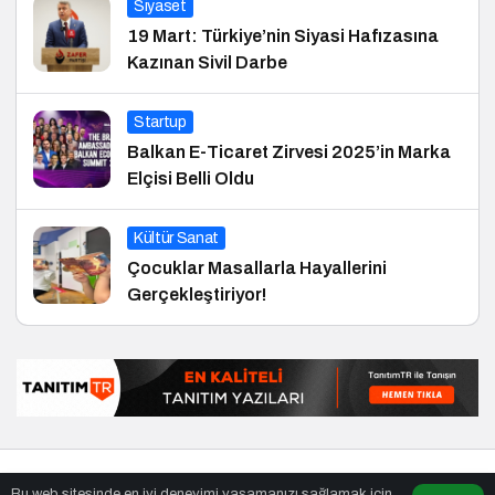
Siyaset
19 Mart: Türkiye’nin Siyasi Hafızasına
Kazınan Sivil Darbe
Startup
Balkan E-Ticaret Zirvesi 2025’in Marka
Elçisi Belli Oldu
Kültür Sanat
Çocuklar Masallarla Hayallerini
Gerçekleştiriyor!
© Telif Hakkı 01.02.2015, Tüm Hakları Saklıdır.
haber
,
en iyiler
Bu web sitesinde en iyi deneyimi yaşamanızı sağlamak için