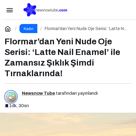
KAGİDER Momentum Programı Kadın
Girişimcilerin Gücüne Güç Katıyor
Paylaş
Yorum Yap
Flormar’dan Yeni Nude Oje Serisi: ‘Latte Nail
Kadın
Enamel’ ile Zamansız Şıklık Şimdi
Tırnaklarında!
Flormar’dan Yeni Nude Oje
Serisi: ‘Latte Nail Enamel’ ile
Zamansız Şıklık Şimdi
Tırnaklarında!
Newsnow Tube
tarafından yayınlandı
1dk, 30sn