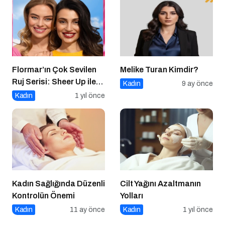
Flormar’ın Çok Sevilen
Melike Turan Kimdir?
Ruj Serisi: Sheer Up ile
Kadın
9 ay önce
Gülümse
Kadın
1 yıl önce
Kadın Sağlığında Düzenli
Cilt Yağını Azaltmanın
Kontrolün Önemi
Yolları
Kadın
11 ay önce
Kadın
1 yıl önce