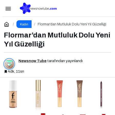
2025 Türkiye Kalıcı Makyaj Sektör Raporu
Açıklandı
Paylaş
Yorum Yap
Flormar’dan Mutluluk Dolu Yeni Yıl Güzelliği
Kadın
Flormar’dan Mutluluk Dolu Yeni
Yıl Güzelliği
Newsnow Tube
tarafından yayınlandı
4dk, 11sn