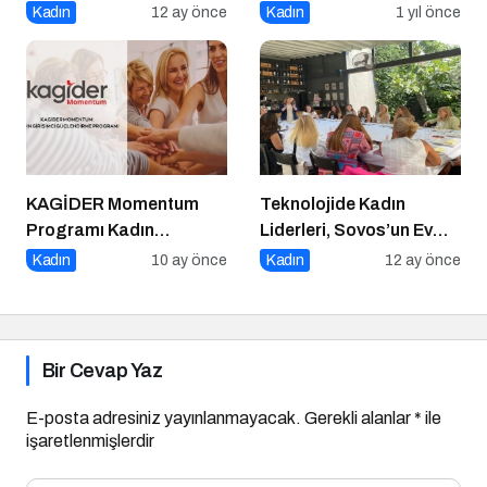
Romance’ Nostaljiyle
Kadın
12 ay önce
Kadın
1 yıl önce
Harmanlanmış Bir
Zarafeti Tırnaklara
Taşıyor!
KAGİDER Momentum
Teknolojide Kadın
Programı Kadın
Liderleri, Sovos’un Ev
Girişimcilerin Gücüne
Sahipliğinde Bir Araya
Kadın
10 ay önce
Kadın
12 ay önce
Güç Katıyor
Geldi
Bir Cevap Yaz
E-posta adresiniz yayınlanmayacak.
Gerekli alanlar
*
ile
işaretlenmişlerdir