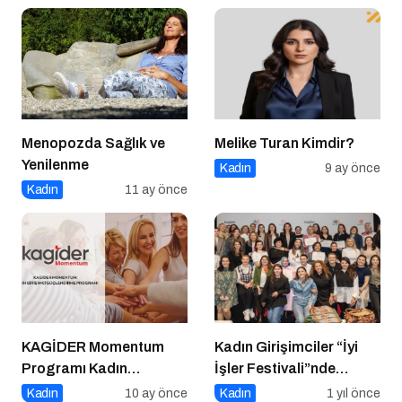
Menopozda Sağlık ve
Melike Turan Kimdir?
Yenilenme
Kadın
9 ay önce
Kadın
11 ay önce
KAGİDER Momentum
Kadın Girişimciler “İyi
Programı Kadın
İşler Festivali”nde
Girişimcilerin Gücüne
Buluştu
Kadın
10 ay önce
Kadın
1 yıl önce