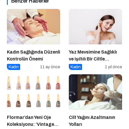
Benzer Haberler
Kadın Sağlığında Düzenli
Yaz Mevsimine Sağlıklı
Kontrolün Önemi
ve Işıltılı Bir Ciltle
Merhaba Deyin
Kadın
11 ay önce
Kadın
1 yıl önce
Flormar’dan Yeni Oje
Cilt Yağını Azaltmanın
Koleksiyonu: ‘Vintage
Yolları