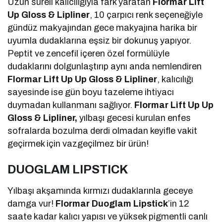
Uzun süreli kalıcılığıyla fark yaratan
Flormar Lift
Up Gloss & Lipliner
, 10 çarpıcı renk seçeneğiyle
gündüz makyajından gece makyajına harika bir
uyumla dudaklarına eşsiz bir dokunuş yapıyor.
Peptit ve zencefil içeren özel formülüyle
dudaklarını dolgunlaştırıp aynı anda nemlendiren
Flormar Lift Up Up Gloss & Lipliner
, kalıcılığı
sayesinde ise gün boyu tazeleme ihtiyacı
duymadan kullanmanı sağlıyor.
Flormar Lift Up Up
Gloss & Lipliner,
yılbaşı gecesi kurulan enfes
sofralarda bozulma derdi olmadan keyifle vakit
geçirmek için vazgeçilmez bir ürün!
DUOGLAM LIPSTICK
Yılbaşı akşamında kırmızı dudaklarınla geceye
damga vur!
Flormar Duoglam Lipstick
’in 12
saate kadar kalıcı yapısı ve yüksek pigmentli canlı