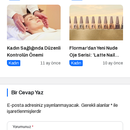
Güç Katıyor
Kadın Sağlığında Düzenli
Flormar’dan Yeni Nude
Kontrolün Önemi
Oje Serisi: ‘Latte Nail
Enamel’ ile Zamansız
Kadın
11 ay önce
Kadın
10 ay önce
Şıklık Şimdi
Tırnaklarında!
Bir Cevap Yaz
E-posta adresiniz yayınlanmayacak.
Gerekli alanlar
*
ile
işaretlenmişlerdir
Yorumunuz
*