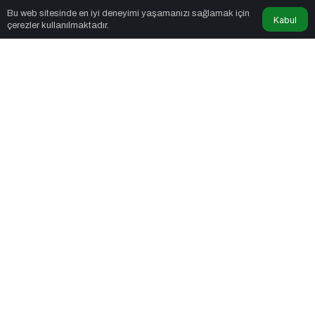
Newsnow Tube
tarafından yayınlandı
Bu web sitesinde en iyi deneyimi yaşamanızı sağlamak için
Kabul
çerezler kullanılmaktadır.
6dk, 2sn
Yılın En Büyük E-Ticaret Fuarı: WORLDEF Istanbul 2026
PAYLAŞ