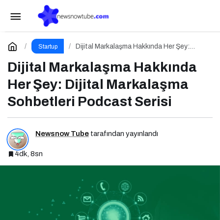
Yılın En Büyük E-Ticaret Fuarı: WORLDEF
Istanbul 2026
Paylaş
Yorum Yap
Dijital Markalaşma Hakkında Her Şey:
Startup
Dijital Markalaşma Sohbetleri Podcast
Serisi
Dijital Markalaşma Hakkında
Her Şey: Dijital Markalaşma
Sohbetleri Podcast Serisi
Newsnow Tube
tarafından yayınlandı
4dk, 8sn