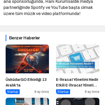
ana sponsorluğunda, Hani Kurumsaldık medya
partnerliğinde Spotify ve YouTube başta olmak
üzere tüm müzik ve video platformunda!
Benzer Haberler
ÜsküdarGO Etkinliği 13
E-İhracat Yönetimi Nedir
Aralık’ta
Etkili E-İhracat Yönetimi
için 10 Altın İpucu
Startup
8 ay önce
Startup
8 ay önce