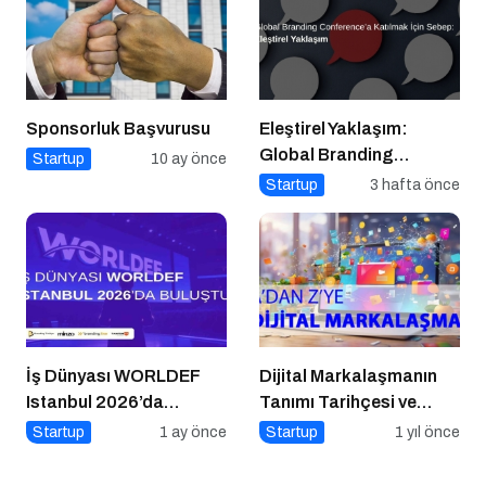
Sponsorluk Başvurusu
Eleştirel Yaklaşım:
Global Branding
Startup
10 ay önce
Conference’a Katılmak
Startup
3 hafta önce
İçin Sebep
İş Dünyası WORLDEF
Dijital Markalaşmanın
Istanbul 2026’da
Tanımı Tarihçesi ve
Buluştu
Önemi
Startup
1 ay önce
Startup
1 yıl önce