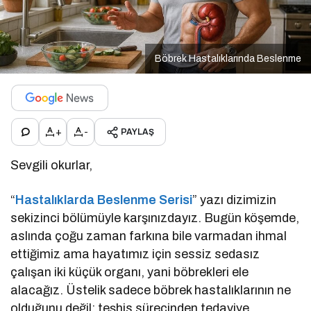
Böbrek Hastalıklarında Beslenme
+
-
PAYLAŞ
Sevgili okurlar,
“
Hastalıklarda Beslenme Serisi
” yazı dizimizin
sekizinci bölümüyle karşınızdayız. Bugün köşemde,
aslında çoğu zaman farkına bile varmadan ihmal
ettiğimiz ama hayatımız için sessiz sedasız
çalışan iki küçük organı, yani böbrekleri ele
alacağız. Üstelik sadece böbrek hastalıklarının ne
olduğunu değil; teşhis sürecinden tedaviye,