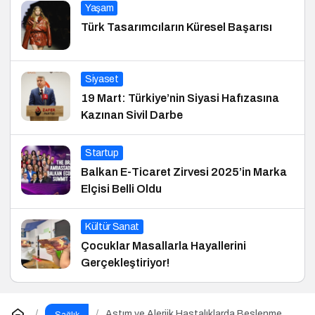
Yaşam
Türk Tasarımcıların Küresel Başarısı
Siyaset
19 Mart: Türkiye’nin Siyasi Hafızasına
Kazınan Sivil Darbe
Startup
Balkan E-Ticaret Zirvesi 2025’in Marka
Elçisi Belli Oldu
Kültür Sanat
Çocuklar Masallarla Hayallerini
Gerçekleştiriyor!
Astım ve Alerjik Hastalıklarda Beslenme
Sağlık