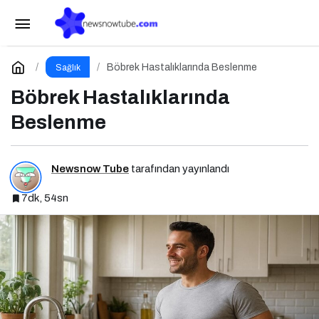
Astım ve Alerjik Hastalıklarda Beslenme
Paylaş
Yorum Yap
Böbrek Hastalıklarında Beslenme
Sağlık
Böbrek Hastalıklarında
Beslenme
Newsnow Tube
tarafından yayınlandı
7dk, 54sn