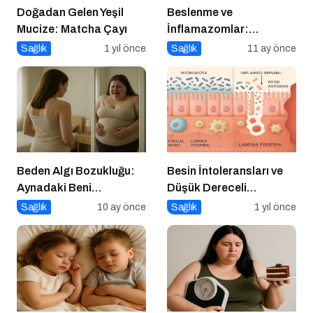
Doğadan Gelen Yeşil
Beslenme ve
Mucize: Matcha Çayı
İnflamazomlar:
Bağırsaktan Hücre
Sağlık
1 yıl önce
Sağlık
11 ay önce
Çekirdeğine Uzanan
Sessiz Savaş
Beden Algı Bozukluğu:
Besin İntoleransları ve
Aynadaki Beni
Düşük Dereceli
Sevememek
Enflamasyonun Kronik
Sağlık
10 ay önce
Sağlık
1 yıl önce
Hastalıklara Etkisi