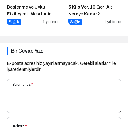
Beslenme ve Uyku
5 Kilo Ver, 10 Geri Al:
Etkileşimi: Melatonin,
Nereye Kadar?
Triptofan ve Çocuk
Sağlık
1 yıl önce
Sağlık
1 yıl önce
Davranışları
Bir Cevap Yaz
E-posta adresiniz yayınlanmayacak.
Gerekli alanlar
*
ile
işaretlenmişlerdir
Yorumunuz
*
Adınız
*