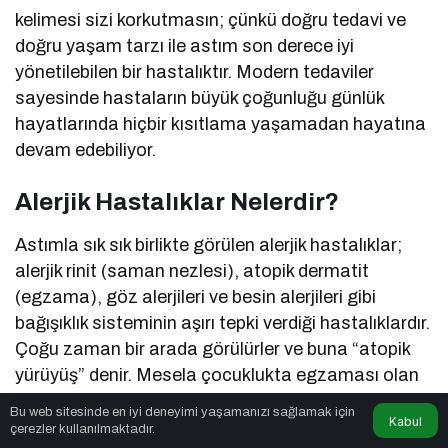
kelimesi sizi korkutmasın; çünkü doğru tedavi ve
doğru yaşam tarzı ile astım son derece iyi
yönetilebilen bir hastalıktır. Modern tedaviler
sayesinde hastaların büyük çoğunluğu günlük
hayatlarında hiçbir kısıtlama yaşamadan hayatına
devam edebiliyor.
Alerjik Hastalıklar Nelerdir?
Astımla sık sık birlikte görülen alerjik hastalıklar;
alerjik rinit (saman nezlesi), atopik dermatit
(egzama), göz alerjileri ve besin alerjileri gibi
bağışıklık sisteminin aşırı tepki verdiği hastalıklardır.
Çoğu zaman bir arada görülürler ve buna “atopik
yürüyüş” denir. Mesela çocuklukta egzaması olan
bir kişinin ilerleyen yaşlarda alerjik rinit veya alerjik
Bu web sitesinde en iyi deneyimi yaşamanızı sağlamak için
Kabul
astım geliştirme ihtimali daha yüksektir.
çerezler kullanılmaktadır.